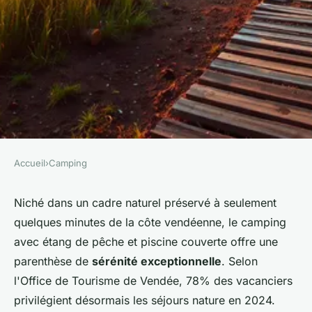
Accueil
›
Camping
CAMPING
Séjour paisible au camping les
Niché dans un cadre naturel préservé à seulement
quelques minutes de la côte vendéenne, le camping
logeries à brem-sur-mer
avec étang de pêche et piscine couverte offre une
parenthèse de
sérénité exceptionnelle
. Selon
Maël
•
5 janvier 2026
•
7 min de lecture
l'Office de Tourisme de Vendée, 78% des vacanciers
privilégient désormais les séjours nature en 2024.