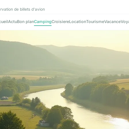
vation de billets d'avion
ueil
Actu
Bon plan
Camping
Croisiere
Location
Tourisme
Vacance
Voy