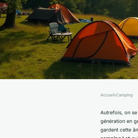
Accueil
›
Camping
CAMPING
Cherchez-vous un 
Autrefois, on s
génération en gé
camping idéal dans l
gardent cette âm