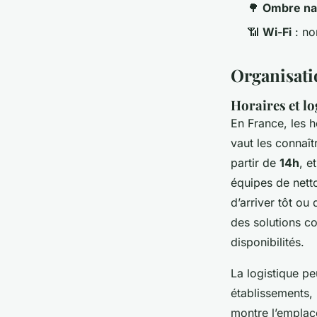
🌳
Ombre nat
📶
Wi-Fi
: no
Organisatio
Horaires et lo
En France, les 
vaut les connaît
partir de
14h
, e
équipes de nett
d’arriver tôt ou
des solutions c
disponibilités.
La logistique pe
établissements, 
montre l’emplac