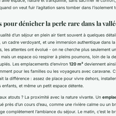
 allie espace, nature et tranquillité, sans sacrifier le confort
 quand on veut fuir l’agitation sans tomber dans l’isolement t
s pour dénicher la perle rare dans la vallé
ualité d’un séjour en plein air tient souvent à quelques détail
x, un cadre verdoyant, et une immersion authentique dans la
, les attentes ont évolué - on ne cherche plus seulement u
, mais un espace où respirer à pleins poumons, loin de la d
uplés. Les emplacements d’environ
120 m²
deviennent ains
mment pour les familles ou les voyageurs avec caravane. C’
ait la différence : assez de place pour vivre dehors, installe
s enfants, et même un petit espace détente.
aux atouts ? La proximité avec la nature vivante. Un
empla
ué près d’un cours d’eau, comme une rivière calme ou un br
 complètement l’ambiance du séjour. Le matin, c’est le bru