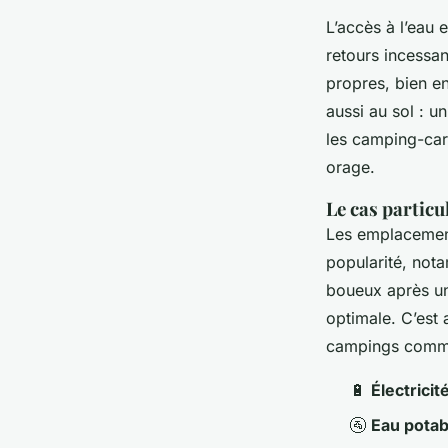
L’accès à l’eau e
retours incessan
propres, bien en
aussi au sol : un
les camping-car
orage.
Le cas particu
Les emplacements
popularité, nota
boueux après une
optimale. C’est a
campings comm
🔋
Électricit
🚰
Eau potab