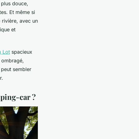
e plus douce,
ntes. Et même si
 rivière, avec un
tique et
 Lot
spacieux
t ombragé,
a peut sembler
r.
mping-car ?