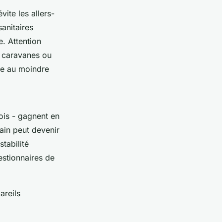
vite les allers-
anitaires
e. Attention
les caravanes ou
te au moindre
ois - gagnent en
ain peut devenir
tabilité
gestionnaires de
areils