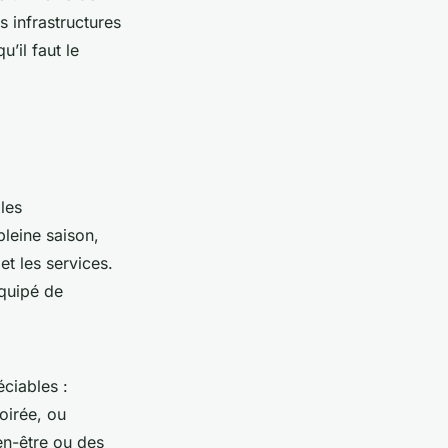
s infrastructures
u’il faut le
les
leine saison,
et les services.
équipé de
éciables :
oirée, ou
en-être ou des