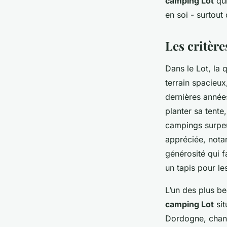
camping Lot
qui
en soi - surtout
Bernardin
•
05/03/2026 19:04
•
9 min de lecture
Les critère
Dans le Lot, la q
terrain spacieu
dernières années
planter sa tente
campings surpe
appréciée, nota
générosité qui f
un tapis pour le
L’un des plus be
camping Lot
sit
Dordogne, change