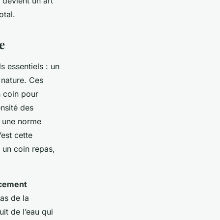
, devient un art
otal.
e
s essentiels : un
 nature. Ces
n coin pour
ensité des
i une norme
est cette
r un coin repas,
cement
as de la
it de l’eau qui