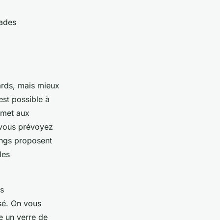
mades
ards, mais mieux
est possible à
rmet aux
i vous prévoyez
pings proposent
les
ts
isé. On vous
e un verre de