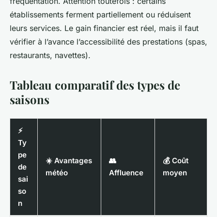
fréquentation. Attention toutefois : certains
établissements ferment partiellement ou réduisent
leurs services. Le gain financier est réel, mais il faut
vérifier à l’avance l’accessibilité des prestations (spas,
restaurants, navettes).
Tableau comparatif des types de
saisons
⚡
Ty
pe
☀️ Avantages
👥
💰 Coût
de
météo
Affluence
moyen
sai
so
n