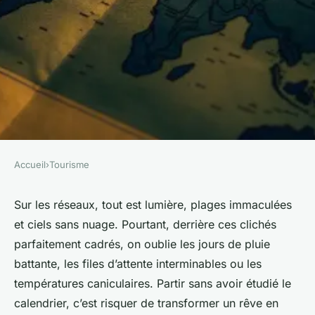
Accueil
›
Tourisme
TOURISME
Top conseils pour choisir les
Sur les réseaux, tout est lumière, plages immaculées
et ciels sans nuage. Pourtant, derrière ces clichés
saisons idéales de voyage
parfaitement cadrés, on oublie les jours de pluie
battante, les files d’attente interminables ou les
Éléanore
•
31/03/2026 10:30
•
10 min de lecture
températures caniculaires. Partir sans avoir étudié le
calendrier, c’est risquer de transformer un rêve en