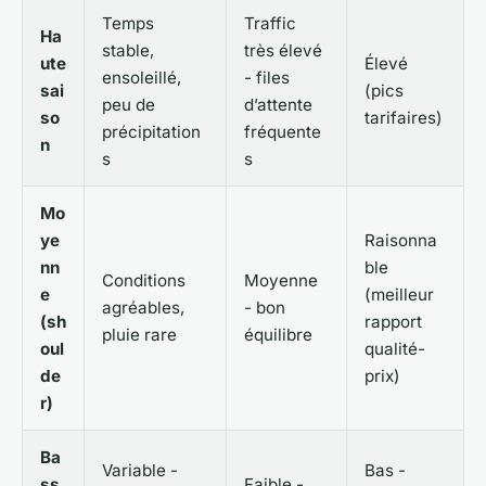
Temps
Traffic
Ha
stable,
très élevé
ute
Élevé
ensoleillé,
- files
sai
(pics
peu de
d’attente
so
tarifaires)
précipitation
fréquente
n
s
s
Mo
ye
Raisonna
nn
ble
Conditions
Moyenne
e
(meilleur
agréables,
- bon
(sh
rapport
pluie rare
équilibre
oul
qualité-
de
prix)
r)
Ba
Variable -
Bas -
ss
Faible -